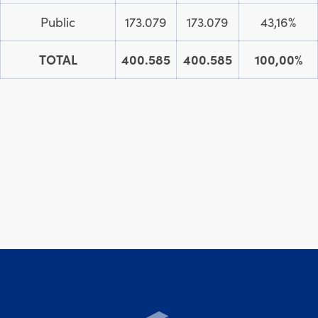
Public
173.079
173.079
43,16%
TOTAL
400.585
400.585
100,00%
Moury Construct