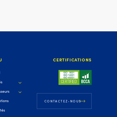
U
CERTIFICATIONS
l
és
sseurs
ations
CONTACTEZ-NOUS
ités