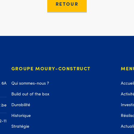
RETOUR
GROUPE MOURY-CONSTRUCT
MEN
, 6A
Qui sommes-nous ?
Accuei
Build out of the box
Activit
Durabilité
Investi
t.be
Historique
Réalis
2-11
Stratégie
Actual