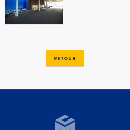
RETOUR
Moury Construct