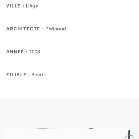
VILLE :
Liège
ARCHITECTE :
P.Winand
ANNÉE :
2008
FILIALE :
Beerts
En images