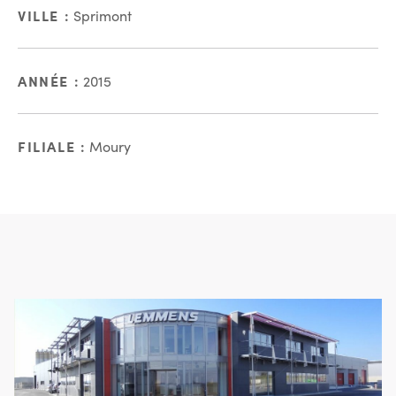
VILLE :
Sprimont
ANNÉE :
2015
FILIALE :
Moury
En images