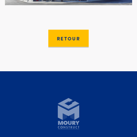
RETOUR
Moury Construct