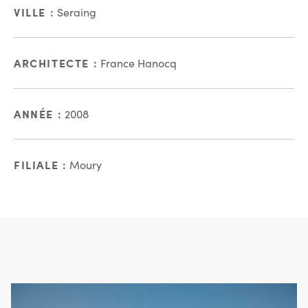
VILLE :
Seraing
ARCHITECTE :
France Hanocq
ANNÉE :
2008
FILIALE :
Moury
En images