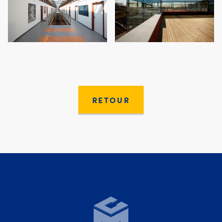
RETOUR
Moury Construct