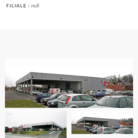
FILIALE :
null
En images