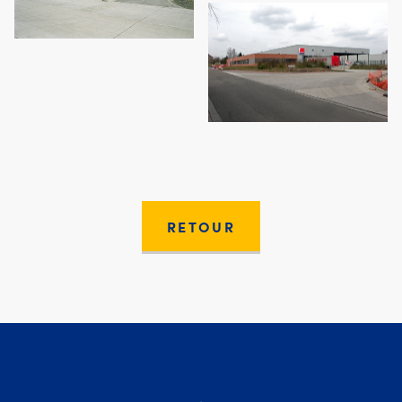
RETOUR
Moury Construct