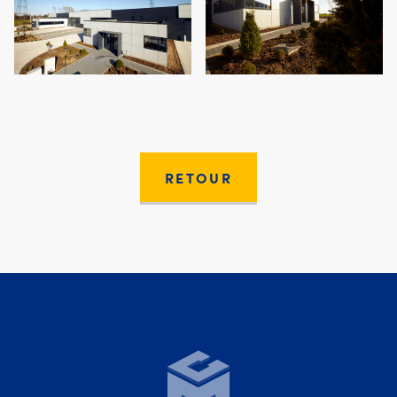
RETOUR
Moury Construct