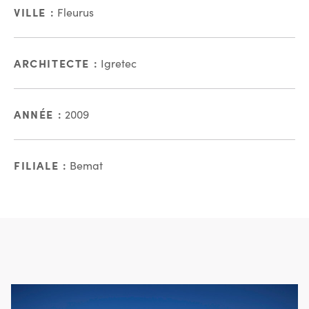
VILLE :
Fleurus
ARCHITECTE :
Igretec
ANNÉE :
2009
FILIALE :
Bemat
En images