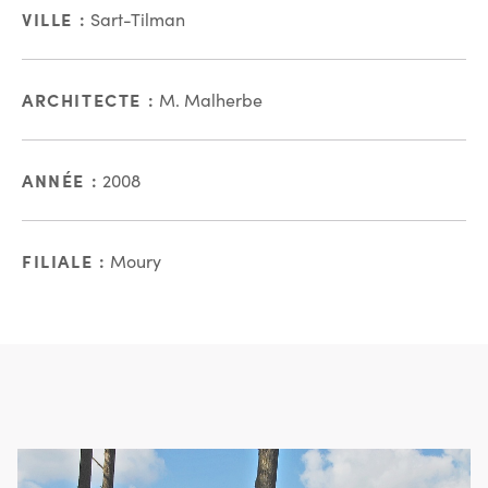
VILLE :
Sart-Tilman
ARCHITECTE :
M. Malherbe
ANNÉE :
2008
FILIALE :
Moury
En images