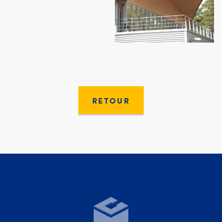
RETOUR
Moury Construct