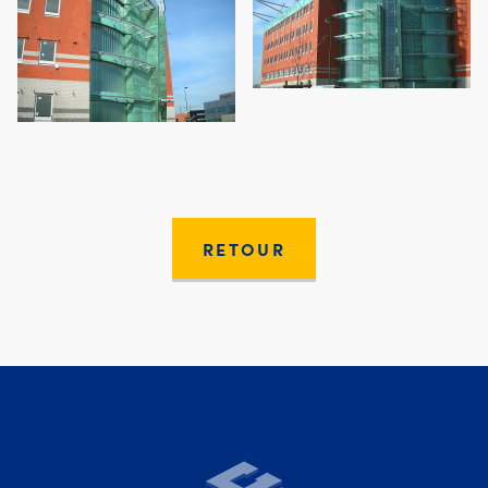
RETOUR
Moury Construct