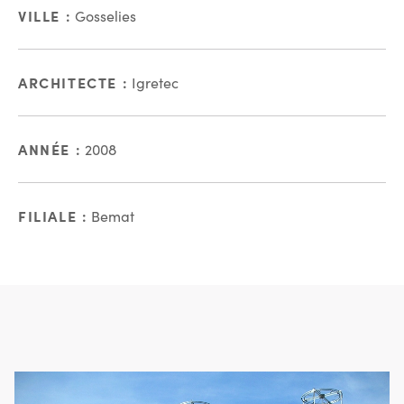
VILLE :
Gosselies
ARCHITECTE :
Igretec
ANNÉE :
2008
FILIALE :
Bemat
En images