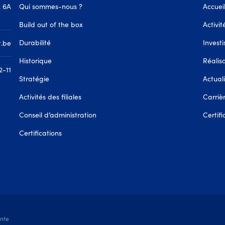
, 6A
Qui sommes-nous ?
Accuei
Build out of the box
Activit
Durabilité
Investi
t.be
Historique
Réalis
2-11
Stratégie
Actual
Activités des filiales
Carriè
Conseil d’administration
Certifi
Certifications
ente