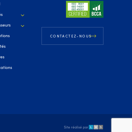
l
és
sseurs
ations
CONTACTEZ-NOUS
ités
res
cations
Site réalisé par
LWS