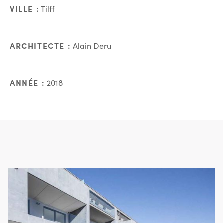
VILLE :
Tilff
ARCHITECTE :
Alain Deru
ANNÉE :
2018
En images