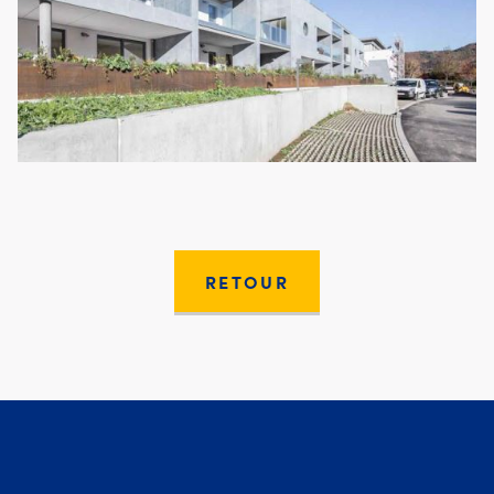
RETOUR
Moury Construct