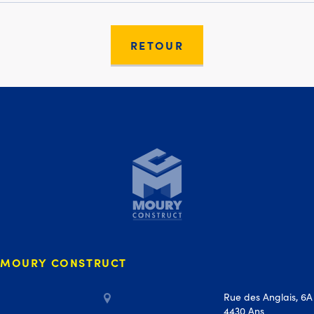
RETOUR
Moury Construct
MOURY CONSTRUCT
Rue des Anglais, 6A
4430 Ans