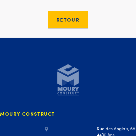
RETOUR
Moury Construct
MOURY CONSTRUCT
Rue des Anglais, 6A
4430 Ans